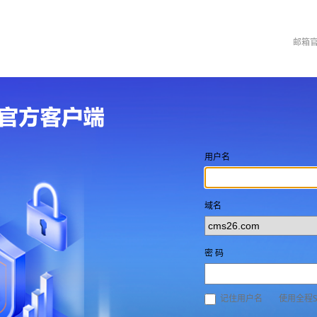
邮箱
用户名
域名
密 码
记住用户名
使用全程S