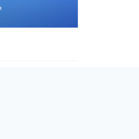
端
立即下载