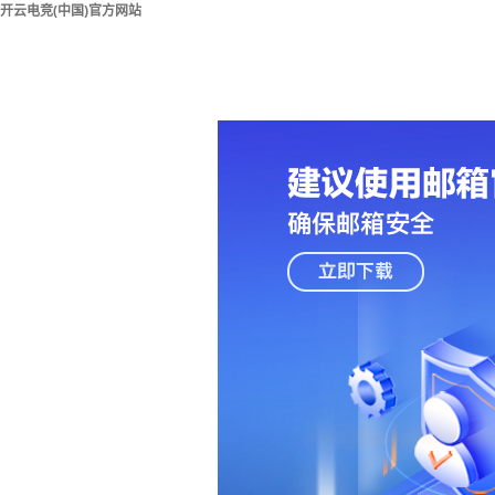
开云电竞(中国)官方网站