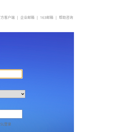
官方客户端
|
企业邮箱
|
163邮箱
|
帮助咨询
SL登录